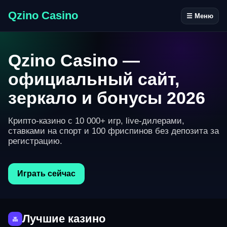
Qzino Casino
☰ Меню
Qzino Casino —
официальный сайт,
зеркало и бонусы 2026
Крипто-казино с 10 000+ игр, live-дилерами,
ставками на спорт и 100 фриспинов без депозита за
регистрацию.
Играть сейчас
Лучшие казино