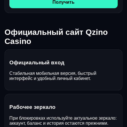
Получить
Официальный сайт Qzino
Casino
Официальный вход
Стабильная мобильная версия, быстрый
интерфейс и удобный личный кабинет.
Рабочее зеркало
При блокировках используйте актуальное зеркало:
аккаунт, баланс и история остаются прежними.