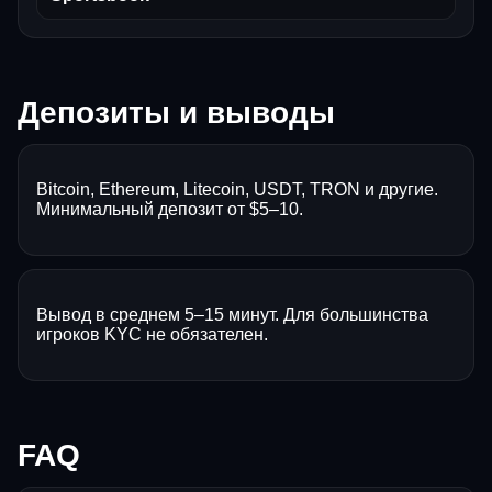
Депозиты и выводы
Bitcoin, Ethereum, Litecoin, USDT, TRON и другие.
Минимальный депозит от $5–10.
Вывод в среднем 5–15 минут. Для большинства
игроков KYC не обязателен.
FAQ