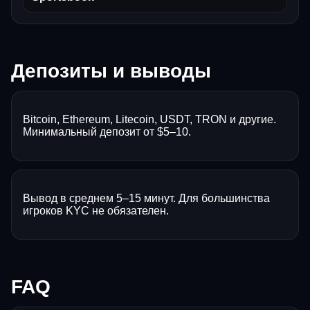
Депозиты и выводы
Bitcoin, Ethereum, Litecoin, USDT, TRON и другие.
Минимальный депозит от $5–10.
Вывод в среднем 5–15 минут. Для большинства
игроков KYC не обязателен.
FAQ