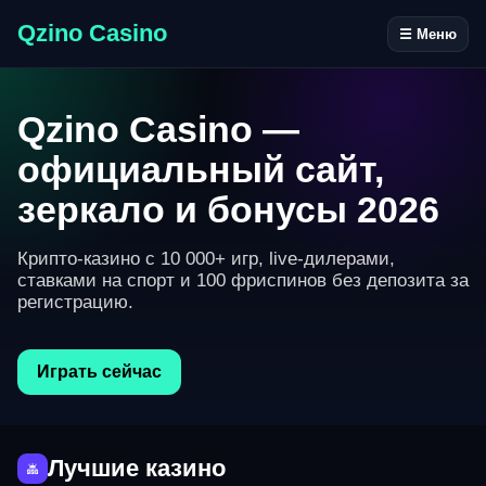
Qzino Casino
☰ Меню
Qzino Casino —
официальный сайт,
зеркало и бонусы 2026
Крипто-казино с 10 000+ игр, live-дилерами,
ставками на спорт и 100 фриспинов без депозита за
регистрацию.
Играть сейчас
Лучшие казино