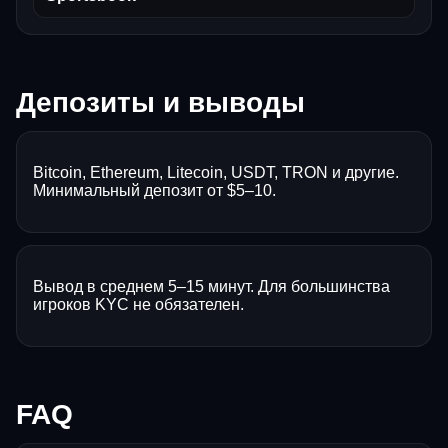
Депозиты и выводы
Bitcoin, Ethereum, Litecoin, USDT, TRON и другие.
Минимальный депозит от $5–10.
Вывод в среднем 5–15 минут. Для большинства
игроков KYC не обязателен.
FAQ