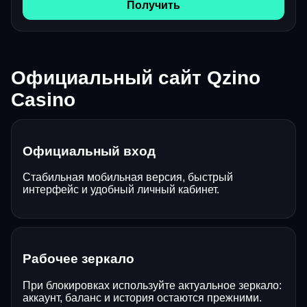
Получить
Официальный сайт Qzino
Casino
Официальный вход
Стабильная мобильная версия, быстрый
интерфейс и удобный личный кабинет.
Рабочее зеркало
При блокировках используйте актуальное зеркало:
аккаунт, баланс и история остаются прежними.