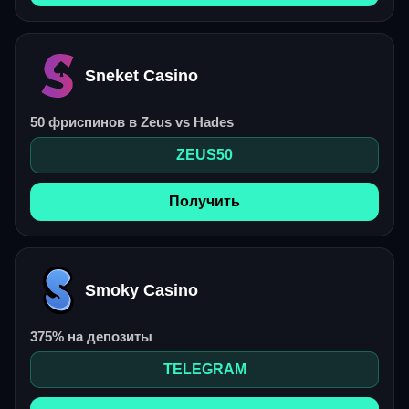
Sneket Casino
50 фриспинов в Zeus vs Hades
ZEUS50
Получить
Smoky Casino
375% на депозиты
TELEGRAM