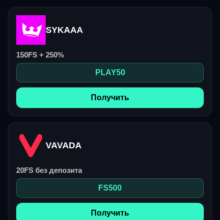
SYKAAA
150FS + 250%
PLAY50
Получить
VAVADA
20FS без депозита
FS500
Получить