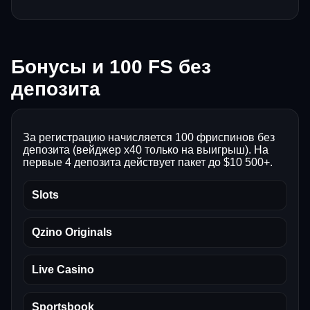
Бонусы и 100 FS без
депозита
За регистрацию начисляется 100 фриспинов без
депозита (вейджер x40 только на выигрыш). На
первые 4 депозита действует пакет до $10 500+.
Slots
Qzino Originals
Live Casino
Sportsbook