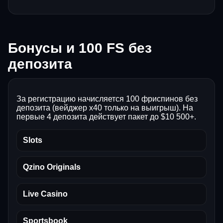
Бонусы и 100 FS без
депозита
За регистрацию начисляется 100 фриспинов без
депозита (вейджер x40 только на выигрыш). На
первые 4 депозита действует пакет до $10 500+.
Slots
Qzino Originals
Live Casino
Sportsbook