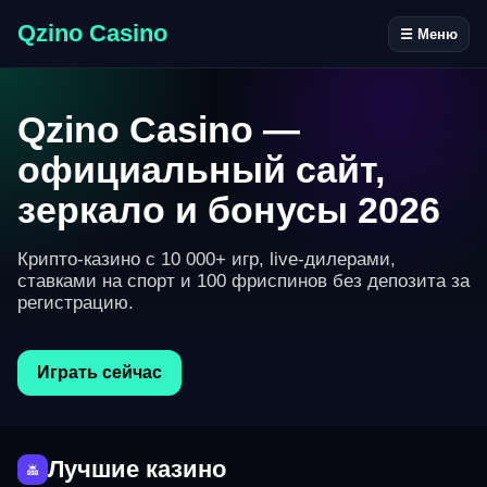
Qzino Casino
☰ Меню
Qzino Casino —
официальный сайт,
зеркало и бонусы 2026
Крипто-казино с 10 000+ игр, live-дилерами,
ставками на спорт и 100 фриспинов без депозита за
регистрацию.
Играть сейчас
Лучшие казино