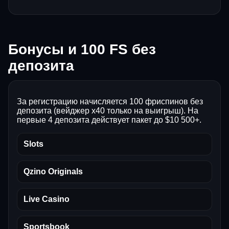
Бонусы и 100 FS без
депозита
За регистрацию начисляется 100 фриспинов без
депозита (вейджер x40 только на выигрыш). На
первые 4 депозита действует пакет до $10 500+.
Slots
Qzino Originals
Live Casino
Sportsbook