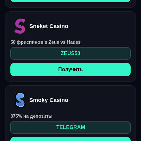
Sneket Casino
50 фриспинов в Zeus vs Hades
ZEUS50
Получить
Smoky Casino
375% на депозиты
TELEGRAM