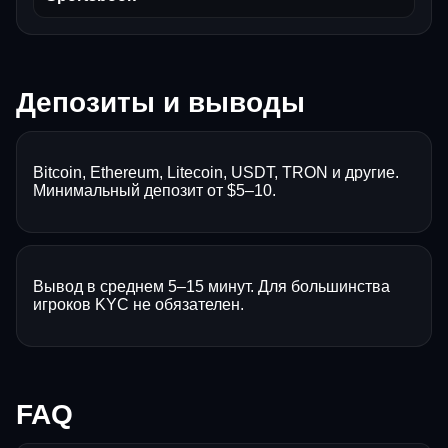
Депозиты и выводы
Bitcoin, Ethereum, Litecoin, USDT, TRON и другие.
Минимальный депозит от $5–10.
Вывод в среднем 5–15 минут. Для большинства
игроков KYC не обязателен.
FAQ