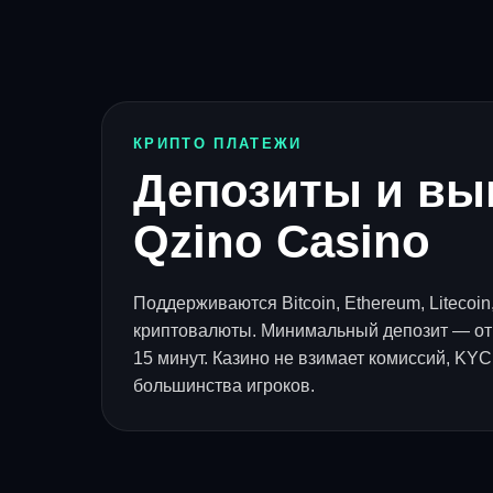
КРИПТО ПЛАТЕЖИ
Депозиты и вы
Qzino Casino
Поддерживаются Bitcoin, Ethereum, Litecoi
криптовалюты. Минимальный депозит — от 
15 минут. Казино не взимает комиссий, KYC
большинства игроков.