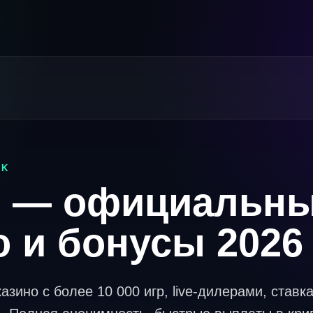
OK
no — официальн
о и бонусы 2026
зино с более 10 000 игр, live-дилерами, ставк