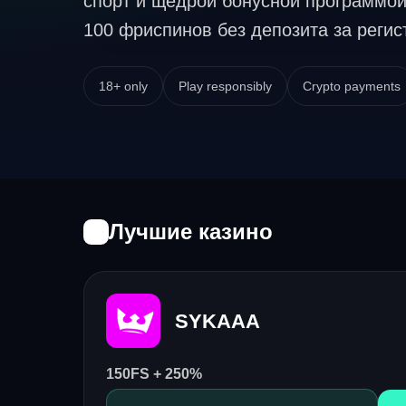
спорт и щедрой бонусной программой
100 фриспинов без депозита за регис
18+ only
Play responsibly
Crypto payments
Лучшие казино
SYKAAA
150FS + 250%