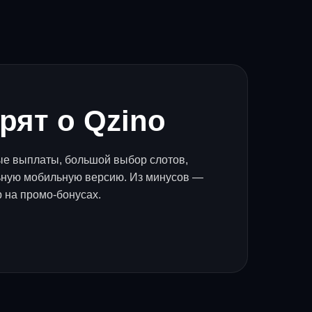
рят о Qzino
ые выплаты, большой выбор слотов,
ьную мобильную версию. Из минусов —
 на промо-бонусах.