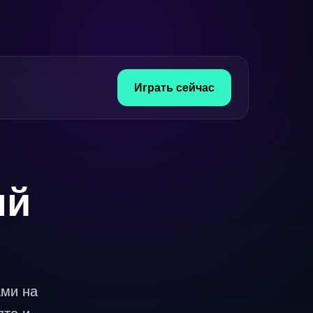
Играть сейчас
ый
ами на