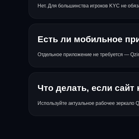
Нет. Для большинства игроков KYC не обяз
Есть ли мобильное пр
Отдельное приложение не требуется — Qzin
Что делать, если сайт
Используйте актуальное рабочее зеркало Q