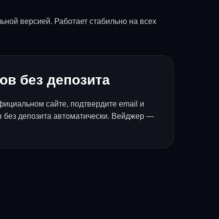
ьной версией. Работает стабильно на всех
ов без депозита
фициальном сайте, подтвердите email и
 без депозита автоматически. Вейджер —