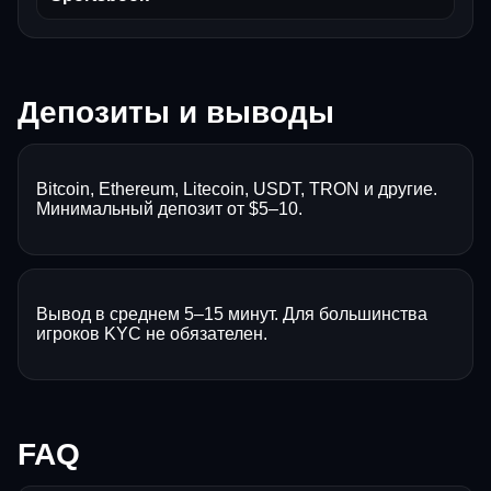
Депозиты и выводы
Bitcoin, Ethereum, Litecoin, USDT, TRON и другие.
Минимальный депозит от $5–10.
Вывод в среднем 5–15 минут. Для большинства
игроков KYC не обязателен.
FAQ