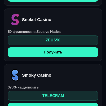
Sneket Casino
50 фриспинов в Zeus vs Hades
ZEUS50
Получить
Smoky Casino
375% на депозиты
TELEGRAM