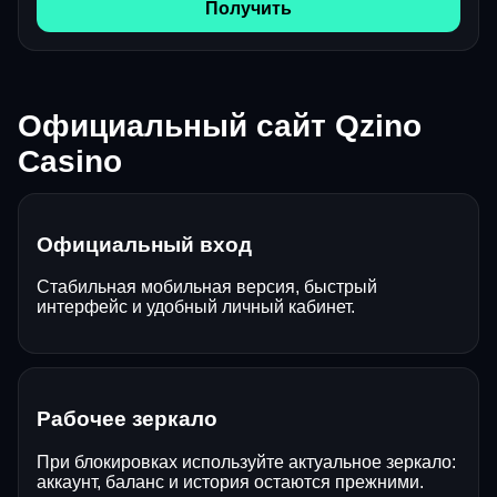
Получить
Официальный сайт Qzino
Casino
Официальный вход
Стабильная мобильная версия, быстрый
интерфейс и удобный личный кабинет.
Рабочее зеркало
При блокировках используйте актуальное зеркало:
аккаунт, баланс и история остаются прежними.